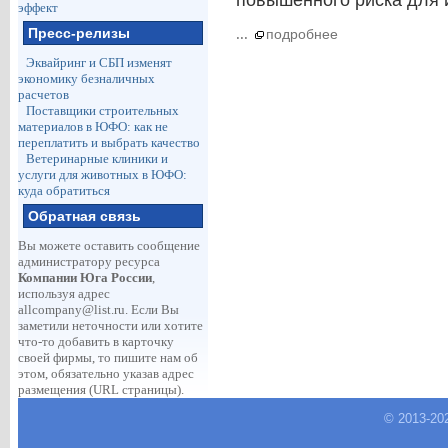
повышенного риска для и
эффект
Пресс-релизы
...
подробнее
Эквайринг и СБП изменят
экономику безналичных
расчетов
Поставщики строительных
материалов в ЮФО: как не
переплатить и выбрать качество
Ветеринарные клиники и
услуги для животных в ЮФО:
куда обратиться
Обратная связь
Вы можете оставить сообщение
администратору ресурса
Компании Юга России
,
используя адрес
allcompany@list.ru
. Если Вы
заметили неточности или хотите
что-то добавить в карточку
своей фирмы, то пишите нам об
этом, обязательно указав адрес
размещения (URL страницы).
© 2013-
20