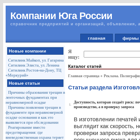
Компании Юга России
справочник предприятий и организаций, объявления, 
главная
фирм
Новые компании
Я
ищу:
Ситилинк Майкоп, ул. Гагарина
Ситилинк Элиста, ул. Ленина
Каталог статей
Ситилинк Ростов-на-Дону, ТЦ
«Меркурий»
Главная страница
Реклама. Полиграф
Новые статьи
Статьи раздела Изготовл
Причины образования трещин в
ленточных фундаментах при
неравномерной осадке
Доступность, которая создаёт риск: п
1.
производство, а в проверку запроса
Причины появления трещин в
фундаменте при неравномерной
осадке основания и как это
В изготовлении печатей 
выявляется при обследовании
выглядит как скорость, 
Реагирование вместо
предотвращения: где
проверки запроса превра
вневедомственная охрана теряет