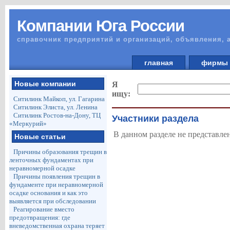
Компании Юга России
справочник предприятий и организаций, объявления, 
главная
фирм
Новые компании
Я
ищу:
Ситилинк Майкоп, ул. Гагарина
Ситилинк Элиста, ул. Ленина
Ситилинк Ростов-на-Дону, ТЦ
Участники раздела
«Меркурий»
В данном разделе не представле
Новые статьи
Причины образования трещин в
ленточных фундаментах при
неравномерной осадке
Причины появления трещин в
фундаменте при неравномерной
осадке основания и как это
выявляется при обследовании
Реагирование вместо
предотвращения: где
вневедомственная охрана теряет