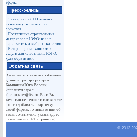
эффект
Пресс-релизы
Эквайринг и СБП изменят
экономику безналичных
расчетов
Поставщики строительных
материалов в ЮФО: как не
переплатить и выбрать качество
Ветеринарные клиники и
услуги для животных в ЮФО:
куда обратиться
Обратная связь
Вы можете оставить сообщение
администратору ресурса
Компании Юга России
,
используя адрес
allcompany@list.ru
. Если Вы
заметили неточности или хотите
что-то добавить в карточку
своей фирмы, то пишите нам об
этом, обязательно указав адрес
размещения (URL страницы).
© 2013-
20