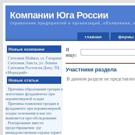
Компании Юга России
справочник предприятий и организаций, объявления, 
главная
фирм
Новые компании
Я
ищу:
Ситилинк Майкоп, ул. Гагарина
Ситилинк Элиста, ул. Ленина
Ситилинк Ростов-на-Дону, ТЦ
Участники раздела
«Меркурий»
В данном разделе не представле
Новые статьи
Причины образования трещин в
ленточных фундаментах при
неравномерной осадке
Причины появления трещин в
фундаменте при неравномерной
осадке основания и как это
выявляется при обследовании
Реагирование вместо
предотвращения: где
вневедомственная охрана теряет