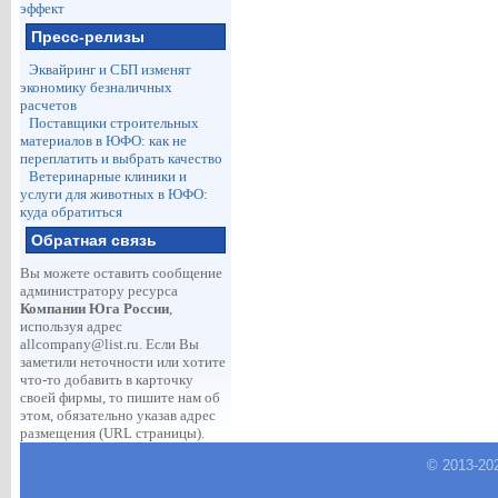
эффект
Пресс-релизы
Эквайринг и СБП изменят
экономику безналичных
расчетов
Поставщики строительных
материалов в ЮФО: как не
переплатить и выбрать качество
Ветеринарные клиники и
услуги для животных в ЮФО:
куда обратиться
Обратная связь
Вы можете оставить сообщение
администратору ресурса
Компании Юга России
,
используя адрес
allcompany@list.ru
. Если Вы
заметили неточности или хотите
что-то добавить в карточку
своей фирмы, то пишите нам об
этом, обязательно указав адрес
размещения (URL страницы).
© 2013-
20