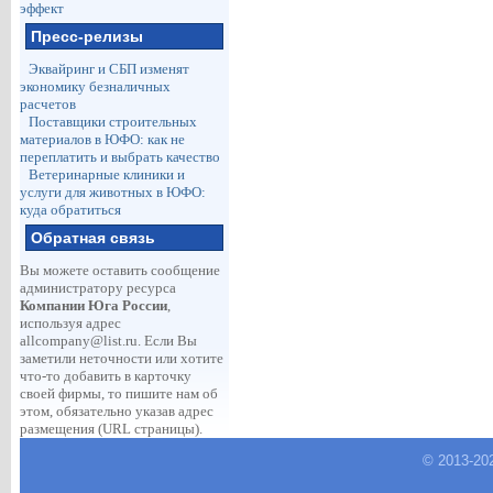
эффект
Пресс-релизы
Эквайринг и СБП изменят
экономику безналичных
расчетов
Поставщики строительных
материалов в ЮФО: как не
переплатить и выбрать качество
Ветеринарные клиники и
услуги для животных в ЮФО:
куда обратиться
Обратная связь
Вы можете оставить сообщение
администратору ресурса
Компании Юга России
,
используя адрес
allcompany@list.ru
. Если Вы
заметили неточности или хотите
что-то добавить в карточку
своей фирмы, то пишите нам об
этом, обязательно указав адрес
размещения (URL страницы).
© 2013-
20