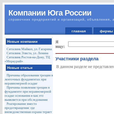
Компании Юга России
справочник предприятий и организаций, объявления, 
главная
фирм
Новые компании
Я
ищу:
Ситилинк Майкоп, ул. Гагарина
Ситилинк Элиста, ул. Ленина
Ситилинк Ростов-на-Дону, ТЦ
Участники раздела
«Меркурий»
В данном разделе не представле
Новые статьи
Причины образования трещин в
ленточных фундаментах при
неравномерной осадке
Причины появления трещин в
фундаменте при неравномерной
осадке основания и как это
выявляется при обследовании
Реагирование вместо
предотвращения: где
вневедомственная охрана теряет