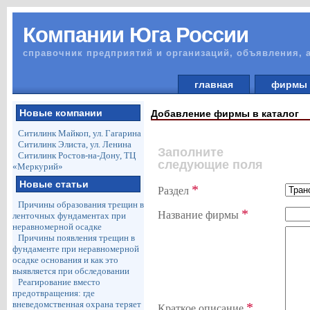
Компании Юга России
справочник предприятий и организаций, объявления, 
главная
фирм
Новые компании
Добавление фирмы в каталог
Ситилинк Майкоп, ул. Гагарина
Ситилинк Элиста, ул. Ленина
Заполните
Ситилинк Ростов-на-Дону, ТЦ
следующие поля
«Меркурий»
Новые статьи
*
Раздел
Причины образования трещин в
*
Название фирмы
ленточных фундаментах при
неравномерной осадке
Причины появления трещин в
фундаменте при неравномерной
осадке основания и как это
выявляется при обследовании
Реагирование вместо
предотвращения: где
вневедомственная охрана теряет
*
Краткое описание