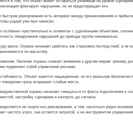
яется в том, что объект может оставаться уязвимым на уровне сценарие
гнализация фиксирует нарушение, но не предотвращает его.
быстром реагировании есть интервал между проникновением и прибыти
чтобы ущерб уже был нанесён.
о особенно чувствительно в сегментах с удалёнными объектами, сезонн
ятность обнаружения нарушения до приезда группы минимальна.
туру риска. Охрана начинает работать как страховка последствий, а не к
раничиваются по масштабу.
кажение. Наличие охраны снижает внимание к другим мерам: режиму до
ма подменяет собой управление рисками.
стойчивость. Объект кажется защищённым, но его реальная безопасность
е поведение сразу вскрывает слабые места.
неведомственной охраны начинает смещаться от факта подключения к сп
мостей, настройку сценариев и контроль до сигнала.
ределяется не скоростью реагирования, а тем, насколько редко возника
ает частоту угроз, она остаётся затратой, а не инструментом управлени