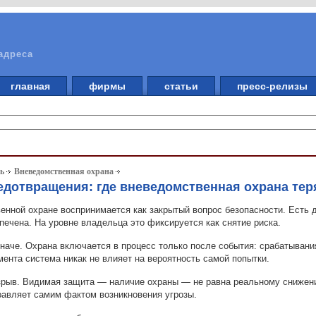
адреса
главная
фирмы
статьи
пресс-релизы
ть
Вневедомственная охрана
едотвращения: где вневедомственная охрана те
нной охране воспринимается как закрытый вопрос безопасности. Есть до
печена. На уровне владельца это фиксируется как снятие риска.
иначе. Охрана включается в процесс только после события: срабатывани
мента система никак не влияет на вероятность самой попытки.
зрыв. Видимая защита — наличие охраны — не равна реальному снижен
равляет самим фактом возникновения угрозы.