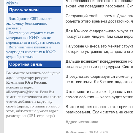
В операционной практике это проявл
эффект
входа или поведения персонала. Си
Пресс-релизы
Следующий слой — время. Даже при 
Эквайринг и СБП изменят
объекта этого времени достаточно, 
экономику безналичных
расчетов
Для Южного федерального округа эт
Поставщики строительных
присутствием людей. Там сама веро
материалов в ЮФО: как не
переплатить и выбрать качество
На уровне бизнеса это меняет струк
Ветеринарные клиники и
Потери не устраняются, а просто ог
услуги для животных в ЮФО:
куда обратиться
Дальше возникает поведенческое ис
Обратная связь
организационным процедурам. Систе
Вы можете оставить сообщение
В результате формируется ложная у
администратору ресурса
не от системы. Любое нестандартно
Компании Юга России
,
используя адрес
Это влияет и на рынок. Ценность в
allcompany@list.ru
. Если Вы
заметили неточности или хотите
самого события — через аудит уязви
что-то добавить в карточку
своей фирмы, то пишите нам об
В итоге эффективность категории оп
этом, обязательно указав адрес
реагирования. Если система не сниж
размещения (URL страницы).
Адрес источника
:
Добавлена
: 06-04-2026