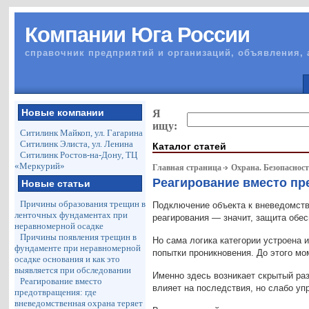
Компании Юга России
справочник предприятий и организаций, объявления, 
Новые компании
Я
ищу:
Ситилинк Майкоп, ул. Гагарина
Ситилинк Элиста, ул. Ленина
Каталог статей
Ситилинк Ростов-на-Дону, ТЦ
«Меркурий»
Главная страница
Охрана. Безопаснос
Реагирование вместо пр
Новые статьи
Причины образования трещин в
Подключение объекта к вневедомстве
ленточных фундаментах при
реагирования — значит, защита обес
неравномерной осадке
Причины появления трещин в
Но сама логика категории устроена 
фундаменте при неравномерной
попытки проникновения. До этого мо
осадке основания и как это
выявляется при обследовании
Именно здесь возникает скрытый ра
Реагирование вместо
влияет на последствия, но слабо уп
предотвращения: где
вневедомственная охрана теряет