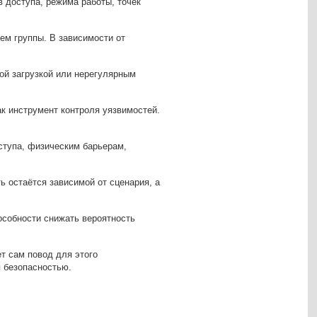
в доступа, режима работы, точек
ем группы. В зависимости от
ой загрузкой или нерегулярным
ак инструмент контроля уязвимостей.
ступа, физическим барьерам,
 остаётся зависимой от сценария, а
особности снижать вероятность
ет сам повод для этого
я безопасностью.