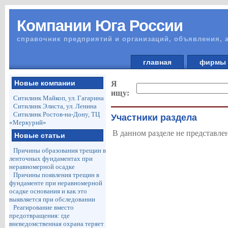
Компании Юга России
справочник предприятий и организаций, объявления, 
главная
фирм
Новые компании
Я
ищу:
Ситилинк Майкоп, ул. Гагарина
Ситилинк Элиста, ул. Ленина
Ситилинк Ростов-на-Дону, ТЦ
Участники раздела
«Меркурий»
В данном разделе не представле
Новые статьи
Причины образования трещин в
ленточных фундаментах при
неравномерной осадке
Причины появления трещин в
фундаменте при неравномерной
осадке основания и как это
выявляется при обследовании
Реагирование вместо
предотвращения: где
вневедомственная охрана теряет