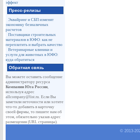
эффект
Пресс-релизы
Эквайринг и СБП изменят
экономику безналичных
расчетов
Поставщики строительных
материалов в ЮФО: как не
переплатить и выбрать качество
Ветеринарные клиники и
услуги для животных в ЮФО:
куда обратиться
Обратная связь
Вы можете оставить сообщение
администратору ресурса
Компании Юга России
,
используя адрес
allcompany@list.ru
. Если Вы
заметили неточности или хотите
что-то добавить в карточку
своей фирмы, то пишите нам об
этом, обязательно указав адрес
размещения (URL страницы).
© 2013-
20