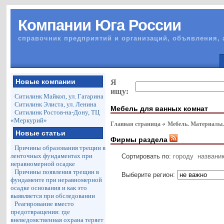
Компании Юга России
справочник предприятий и организаций, объявления, 
Новые компании
Я
ищу:
Ситилинк Майкоп, ул. Гагарина
Ситилинк Элиста, ул. Ленина
Мебель для ванных комнат
Ситилинк Ростов-на-Дону, ТЦ
«Меркурий»
Главная страница
Мебель. Материалы
Новые статьи
Фирмы раздела
Причины образования трещин в
ленточных фундаментах при
Сортировать по:
городу
названи
неравномерной осадке
Причины появления трещин в
Выберите регион:
фундаменте при неравномерной
осадке основания и как это
выявляется при обследовании
Реагирование вместо
предотвращения: где
вневедомственная охрана теряет