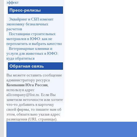
эффект
Пресс-релизы
Эквайринг и СБП изменят
экономику безналичных
расчетов
Поставщики строительных
материалов в ЮФО: как не
переплатить и выбрать качество
Ветеринарные клиники и
услуги для животных в ЮФО:
куда обратиться
Обратная связь
Вы можете оставить сообщение
администратору ресурса
Компании Юга России
,
используя адрес
allcompany@list.ru
. Если Вы
заметили неточности или хотите
что-то добавить в карточку
своей фирмы, то пишите нам об
этом, обязательно указав адрес
размещения (URL страницы).