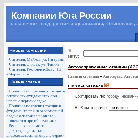
Компании Юга России
справочник предприятий и организаций, объявления, 
Новые компании
Я
ищу:
Ситилинк Майкоп, ул. Гагарина
Ситилинк Элиста, ул. Ленина
Автозаправочные станции (АЗС
Ситилинк Ростов-на-Дону, ТЦ
«Меркурий»
Главная страница
Автосервис. Автото
Новые статьи
Фирмы раздела
Причины образования трещин в
ленточных фундаментах при
Сортировать по:
городу
названи
неравномерной осадке
Причины появления трещин в
Выберите регион:
фундаменте при неравномерной
осадке основания и как это
выявляется при обследовании
Реагирование вместо
предотвращения: где
вневедомственная охрана теряет