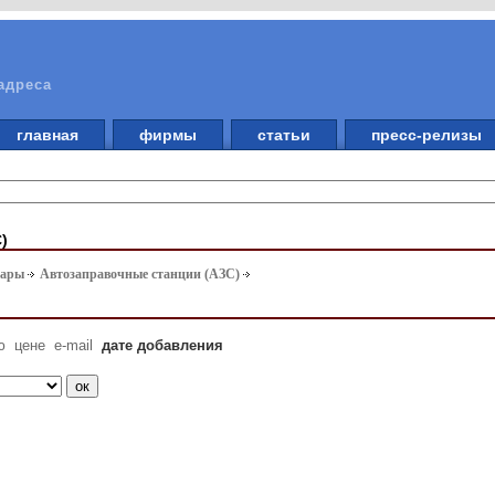
адреса
главная
фирмы
статьи
пресс-релизы
)
вары
Автозаправочные станции (АЗС)
ю
цене
e-mail
дате добавления