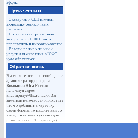
эффект
Пресс-релизы
Эквайринг и СБП изменят
экономику безналичных
расчетов
Поставщики строительных
материалов в ЮФО: как не
переплатить и выбрать качество
Ветеринарные клиники и
услуги для животных в ЮФО:
куда обратиться
Обратная связь
Вы можете оставить сообщение
администратору ресурса
Компании Юга России
,
используя адрес
allcompany@list.ru
. Если Вы
заметили неточности или хотите
что-то добавить в карточку
своей фирмы, то пишите нам об
этом, обязательно указав адрес
размещения (URL страницы).