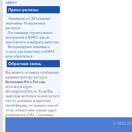
эффект
Пресс-релизы
Эквайринг и СБП изменят
экономику безналичных
расчетов
Поставщики строительных
материалов в ЮФО: как не
переплатить и выбрать качество
Ветеринарные клиники и
услуги для животных в ЮФО:
куда обратиться
Обратная связь
Вы можете оставить сообщение
администратору ресурса
Компании Юга России
,
используя адрес
allcompany@list.ru
. Если Вы
заметили неточности или хотите
что-то добавить в карточку
своей фирмы, то пишите нам об
этом, обязательно указав адрес
размещения (URL страницы).
© 2013-
20