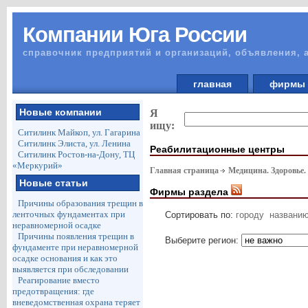
Компании Юга России
справочник предприятий и организаций, объявления, 
главная
фирм
Новые компании
Я
ищу:
Ситилинк Майкоп, ул. Гагарина
Ситилинк Элиста, ул. Ленина
Реабилитационные центры
Ситилинк Ростов-на-Дону, ТЦ
«Меркурий»
Главная страница
Медицина. Здоровье.
Новые статьи
Фирмы раздела
Причины образования трещин в
ленточных фундаментах при
Сортировать по:
городу
названи
неравномерной осадке
Причины появления трещин в
Выберите регион:
фундаменте при неравномерной
осадке основания и как это
выявляется при обследовании
Реагирование вместо
предотвращения: где
вневедомственная охрана теряет