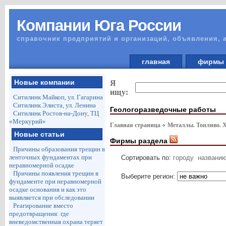
Компании Юга России
справочник предприятий и организаций, объявления, 
главная
фирм
Новые компании
Я
ищу:
Ситилинк Майкоп, ул. Гагарина
Ситилинк Элиста, ул. Ленина
Геологоразведочные работы
Ситилинк Ростов-на-Дону, ТЦ
«Меркурий»
Главная страница
Металлы. Топливо. 
Новые статьи
Фирмы раздела
Причины образования трещин в
ленточных фундаментах при
Сортировать по:
городу
названи
неравномерной осадке
Причины появления трещин в
Выберите регион:
фундаменте при неравномерной
осадке основания и как это
выявляется при обследовании
Реагирование вместо
предотвращения: где
вневедомственная охрана теряет