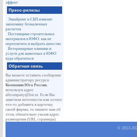
эффект
Пресс-релизы
Эквайринг и СБП изменят
экономику безналичных
расчетов
Поставщики строительных
материалов в ЮФО: как не
переплатить и выбрать качество
Ветеринарные клиники и
услуги для животных в ЮФО:
куда обратиться
Обратная связь
Вы можете оставить сообщение
администратору ресурса
Компании Юга России
,
используя адрес
allcompany@list.ru
. Если Вы
заметили неточности или хотите
что-то добавить в карточку
своей фирмы, то пишите нам об
этом, обязательно указав адрес
размещения (URL страницы).
© 2013-
20