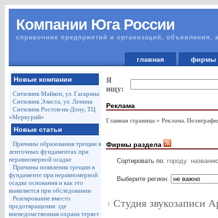
Компании Юга России
справочник предприятий и организаций, объявления, 
главная
фирм
Новые компании
Я
ищу:
Ситилинк Майкоп, ул. Гагарина
Ситилинк Элиста, ул. Ленина
Реклама
Ситилинк Ростов-на-Дону, ТЦ
«Меркурий»
Главная страница
Реклама. Полиграф
Новые статьи
Причины образования трещин в
Фирмы раздела
ленточных фундаментах при
неравномерной осадке
Сортировать по:
городу
названи
Причины появления трещин в
фундаменте при неравномерной
Выберите регион:
осадке основания и как это
выявляется при обследовании
Реагирование вместо
Студия звукозаписи А
1.
предотвращения: где
вневедомственная охрана теряет