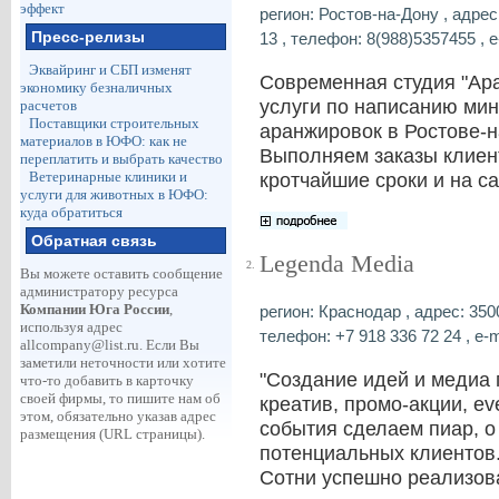
эффект
регион: Ростов-на-Дону , адрес
Пресс-релизы
13 , телефон: 8(988)5357455 , e
Эквайринг и СБП изменят
Современная студия "Ара
экономику безналичных
услуги по написанию ми
расчетов
Поставщики строительных
аранжировок в Ростове-н
материалов в ЮФО: как не
Выполняем заказы клиен
переплатить и выбрать качество
Ветеринарные клиники и
кротчайшие сроки и на с
услуги для животных в ЮФО:
куда обратиться
Обратная связь
Legenda Media
2.
Вы можете оставить сообщение
администратору ресурса
Компании Юга России
,
регион: Краснодар , адрес: 350
используя адрес
телефон: +7 918 336 72 24 , e-m
allcompany@list.ru
. Если Вы
заметили неточности или хотите
"Создание идей и медиа 
что-то добавить в карточку
своей фирмы, то пишите нам об
креатив, промо-акции, e
этом, обязательно указав адрес
события сделаем пиар, о
размещения (URL страницы).
потенциальных клиентов
Сотни успешно реализова