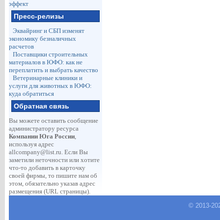
эффект
Пресс-релизы
Эквайринг и СБП изменят
экономику безналичных
расчетов
Поставщики строительных
материалов в ЮФО: как не
переплатить и выбрать качество
Ветеринарные клиники и
услуги для животных в ЮФО:
куда обратиться
Обратная связь
Вы можете оставить сообщение
администратору ресурса
Компании Юга России
,
используя адрес
allcompany@list.ru
. Если Вы
заметили неточности или хотите
что-то добавить в карточку
своей фирмы, то пишите нам об
этом, обязательно указав адрес
размещения (URL страницы).
© 2013-
20