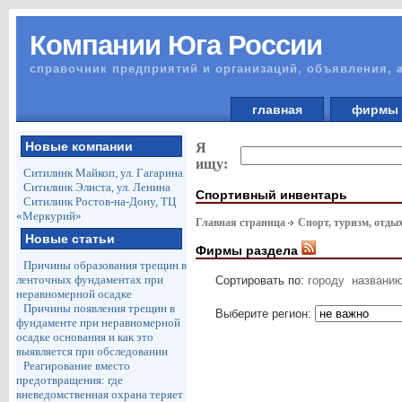
Компании Юга России
справочник предприятий и организаций, объявления, 
главная
фирм
Новые компании
Я
ищу:
Ситилинк Майкоп, ул. Гагарина
Ситилинк Элиста, ул. Ленина
Спортивный инвентарь
Ситилинк Ростов-на-Дону, ТЦ
«Меркурий»
Главная страница
Спорт, туризм, отды
Новые статьи
Фирмы раздела
Причины образования трещин в
ленточных фундаментах при
Сортировать по:
городу
названи
неравномерной осадке
Причины появления трещин в
Выберите регион:
фундаменте при неравномерной
осадке основания и как это
выявляется при обследовании
Реагирование вместо
предотвращения: где
вневедомственная охрана теряет