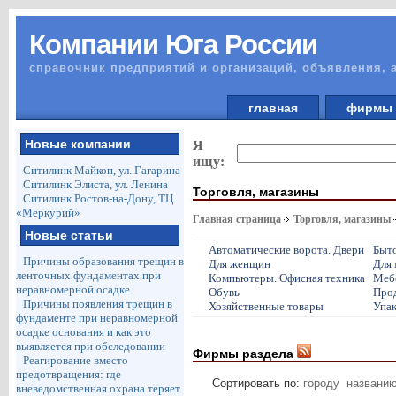
Компании Юга России
справочник предприятий и организаций, объявления, 
главная
фирм
Новые компании
Я
ищу:
Ситилинк Майкоп, ул. Гагарина
Ситилинк Элиста, ул. Ленина
Торговля, магазины
Ситилинк Ростов-на-Дону, ТЦ
«Меркурий»
Главная страница
Торговля, магазины
Новые статьи
Автоматические ворота. Двери
Быто
Причины образования трещин в
Для женщин
Для
ленточных фундаментах при
Компьютеры. Офисная техника
Меб
неравномерной осадке
Обувь
Про
Причины появления трещин в
Хозяйственные товары
Упак
фундаменте при неравномерной
осадке основания и как это
выявляется при обследовании
Фирмы раздела
Реагирование вместо
предотвращения: где
Сортировать по:
городу
названи
вневедомственная охрана теряет