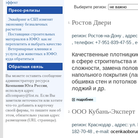
эффект
Выберите регион:
Пресс-релизы
Эквайринг и СБП изменят
Ростов Двери
1.
экономику безналичных
расчетов
Поставщики строительных
регион: Ростов-на-Дону , адрес:
материалов в ЮФО: как не
, телефон: +7-951-839-47-55 , e
переплатить и выбрать качество
Ветеринарные клиники и
Качественные плотницкие
услуги для животных в ЮФО:
куда обратиться
в сфере строительства и
Обратная связь
сложности, замена полов
напольного покрытия (ла
Вы можете оставить сообщение
администратору ресурса
обшивка стен и потолков
Компании Юга России
,
лоджий и др.
используя адрес
allcompany@list.ru
. Если Вы
заметили неточности или хотите
что-то добавить в карточку
ООО Кубань-Эксперт
своей фирмы, то пишите нам об
2.
этом, обязательно указав адрес
размещения (URL страницы).
регион: Краснодар , адрес: ул.
182-70-48 , e-mail:
ocenkaoboru